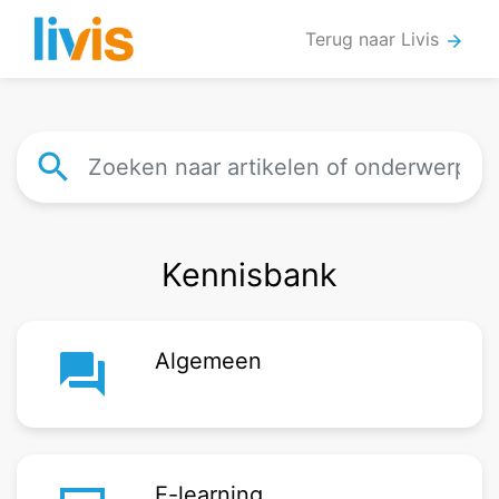
Terug naar Livis
arrow_forward
search
Kennisbank
question_answer
Algemeen
E-learning