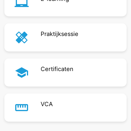
laptop_chromebook
healing
Praktijksessie
school
Certificaten
straighten
VCA