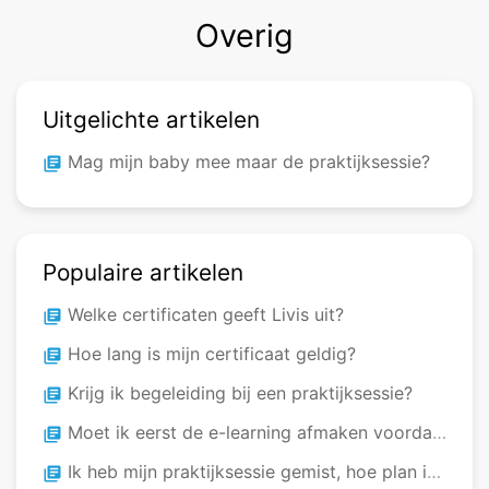
Overig
Uitgelichte artikelen
Mag mijn baby mee maar de praktijksessie?
library_books
Populaire artikelen
Welke certificaten geeft Livis uit?
library_books
Hoe lang is mijn certificaat geldig?
library_books
Krijg ik begeleiding bij een praktijksessie?
library_books
Moet ik eerst de e-learning afmaken voordat ik aan een praktijksessie kan deelnemen?
library_books
Ik heb mijn praktijksessie gemist, hoe plan ik een nieuwe sessie in?
library_books